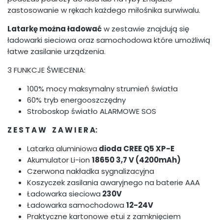
zastosowanie w rękach każdego miłośnika surwiwalu.
Latarkę można ładować
w zestawie znajdują się
ładowarki sieciowa oraz samochodowa które umożliwią
łatwe zasilanie urządzenia.
3 FUNKCJE ŚWIECENIA:
100% mocy maksymalny strumień światła
60% tryb energooszczędny
Stroboskop światło ALARMOWE SOS
Z E S T A W Z A W I E R A:
Latarka aluminiowa
dioda CREE Q5 XP-E
Akumulator Li-ion
18650 3,7 V (4200mAh)
Czerwona nakładka sygnalizacyjna
Koszyczek zasilania awaryjnego na baterie AAA
Ładowarka sieciowa
230V
Ładowarka samochodowa
12-24V
Praktyczne kartonowe etui z zamknięciem