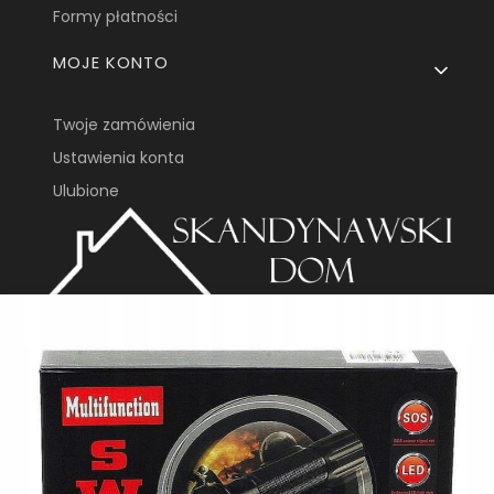
Formy płatności
MOJE KONTO
Twoje zamówienia
Ustawienia konta
Ulubione
Denix sp zoo sk
ul. Ks. Romana Biskupa 5
58-260, Bielawa
sklep@skandynawskidom.com