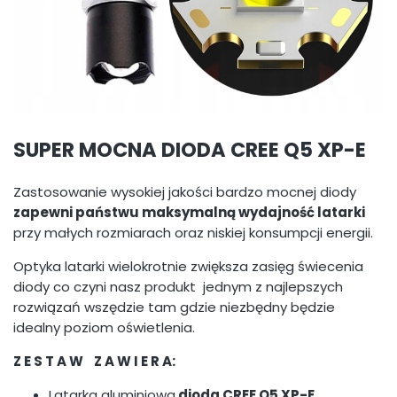
SUPER MOCNA DIODA CREE Q5 XP-E
Zastosowanie wysokiej jakości bardzo mocnej diody
zapewni państwu maksymalną wydajność latarki
przy małych rozmiarach oraz niskiej konsumpcji energii.
Optyka latarki wielokrotnie zwiększa zasięg świecenia
diody co czyni nasz produkt jednym z najlepszych
rozwiązań wszędzie tam gdzie niezbędny będzie
idealny poziom oświetlenia.
Z E S T A W Z A W I E R A:
Latarka aluminiowa
dioda CREE Q5 XP-E