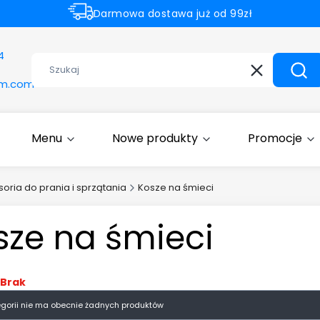
Darmowa dostawa już od 99zł
Rabaty -50% na wybrane produkty
4
Wyczyść
Szuk
om.com
Menu
Nowe produkty
Promocje
oria do prania i sprzątania
Kosze na śmieci
sze na śmieci
Brak
egorii nie ma obecnie żadnych produktów