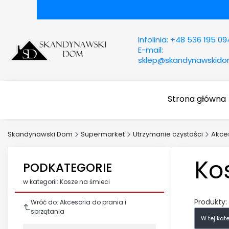
Infolinia:
+48 536 195 09
E-mail:
sklep@skandynawskid
Strona główna
Skandynawski Dom
Supermarket
Utrzymanie czystości
Akces
Ko
PODKATEGORIE
w kategorii: Kosze na śmieci
Produkty:
Wróć do: Akcesoria do prania i
sprzątania
W tej kat