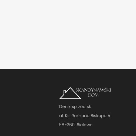
Denix sp zoo sk
ul. Ks. Romana Biskupa 5
58-260, Bielawa