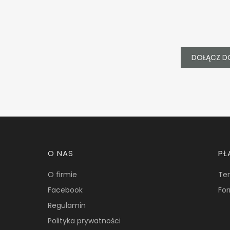
DOŁĄCZ D
Linki w stopce
O NAS
PŁ
O firmie
Ter
Facebook
For
Regulamin
Polityka prywatności