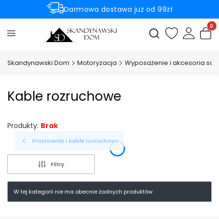
Darmowa dostawa już od 99zł
Rabaty -50% na wybrane produkty
Produ
Otwórz wyszukiwark
Skandynawski Dom
Motoryzacja
Wyposażenie i akcesoria s
Kable rozruchowe
Produkty:
Brak
Prostowniki i kable rozruchowe
Filtry
W tej kategorii nie ma obecnie żadnych produktów