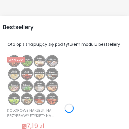
Bestsellery
Oto opis znajdujący się pod tytułem modułu bestsellery
OKAZJA
KOLOROWE NAKLEJKI NA
PRZYPRAWY ETYKIETY NA
SŁOIKI 120 szt. SUPER
7,19 zł
JAKOŚĆ