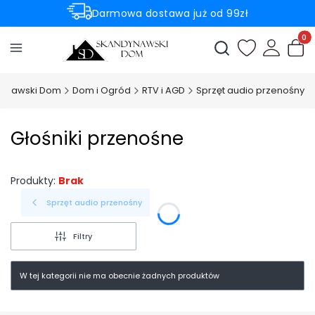
Darmowa dostawa już od 99zł
Rabaty -50% na wybrane produkty
Produ
Otwórz wyszukiwark
ynawski Dom
Dom i Ogród
RTV i AGD
Sprzęt audio przenośny
Głośniki przenośne
Produkty:
Brak
Sprzęt audio przenośny
Filtry
W tej kategorii nie ma obecnie żadnych produktów