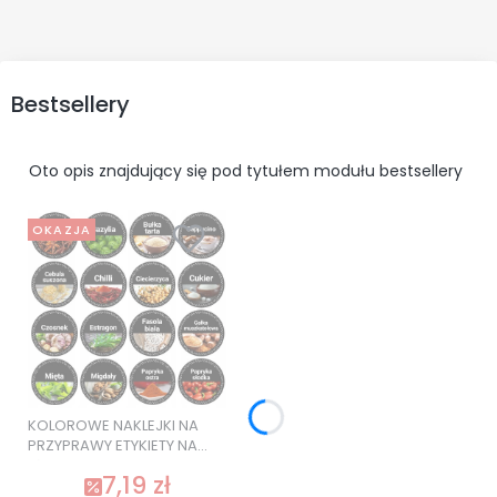
Bestsellery
Oto opis znajdujący się pod tytułem modułu bestsellery
OKAZJA
KOLOROWE NAKLEJKI NA
PRZYPRAWY ETYKIETY NA
SŁOIKI 120 szt. SUPER
7,19 zł
JAKOŚĆ