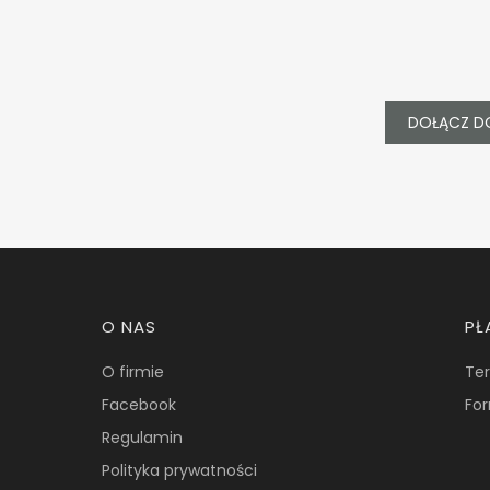
DOŁĄCZ D
Linki w stopce
O NAS
PŁ
O firmie
Ter
Facebook
For
Regulamin
Polityka prywatności