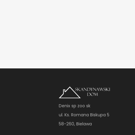
Denix sp zoo sk
ul. Ks. Romana Biskupa 5
58-260, Bielawa