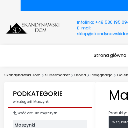
Infolinia:
+48 536 195 09
E-mail:
sklep@skandynawskid
Strona główna
Skandynawski Dom
Supermarket
Uroda
Pielęgnacja
Golen
Ma
PODKATEGORIE
w kategorii: Maszynki
Produkty:
Wróć do: Dla mężczyzn
W tej kat
Maszynki