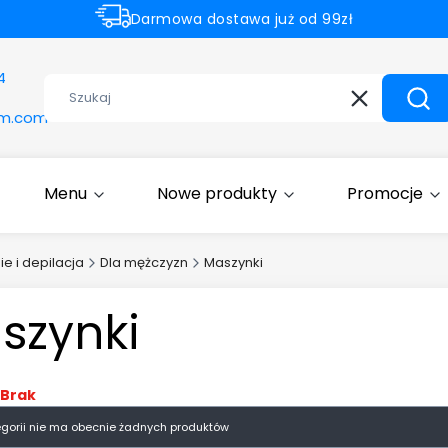
Darmowa dostawa już od 99zł
Rabaty -50% na wybrane produkty
4
Wyczyść
Szuk
om.com
Menu
Nowe produkty
Promocje
ie i depilacja
Dla mężczyzn
Maszynki
szynki
Brak
egorii nie ma obecnie żadnych produktów