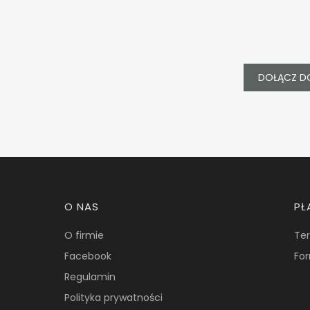
DOŁĄCZ D
Linki w stopce
O NAS
PŁ
O firmie
Ter
Facebook
For
Regulamin
Polityka prywatności