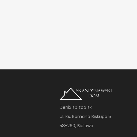
Denix sp zoo sk
ul. Ks. Romana Biskupa 5
58-260, Bielawa