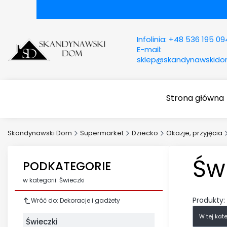
Infolinia:
+48 536 195 09
E-mail:
sklep@skandynawskid
Strona główna
Skandynawski Dom
Supermarket
Dziecko
Okazje, przyjęcia
Św
PODKATEGORIE
w kategorii: Świeczki
Produkty:
Wróć do: Dekoracje i gadżety
W tej kat
Świeczki