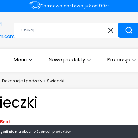
Darmowa dostawa już od 99zł
Rabaty -50% na wybrane produkty
4
Wyczyść
Szuk
om.com
Menu
Nowe produkty
Promocje
Dekoracje i gadżety
Świeczki
ieczki
Brak
egorii nie ma obecnie żadnych produktów