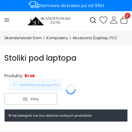
Darmowa dostawa już od 99zł
Rabaty -50% na wybrane produkty
Produ
Otwórz wyszukiwark
Skandynawski Dom
Komputery
Akcesoria (Laptop, PC)
Stoliki pod laptopa
Produkty:
Brak
Akcesoria (Laptop, PC)
Filtry
W tej kategorii nie ma obecnie żadnych produktów