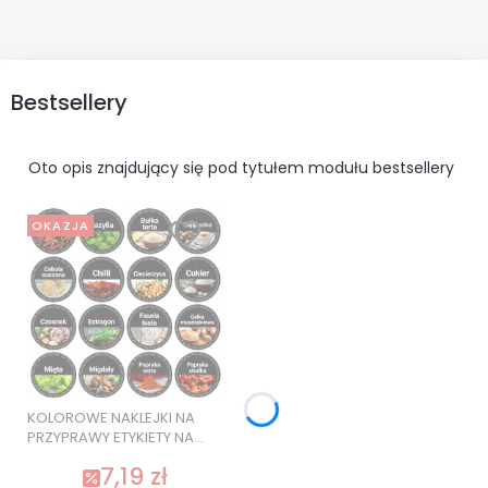
Bestsellery
Oto opis znajdujący się pod tytułem modułu bestsellery
OKAZJA
KOLOROWE NAKLEJKI NA
PRZYPRAWY ETYKIETY NA
SŁOIKI 120 szt. SUPER
7,19 zł
JAKOŚĆ