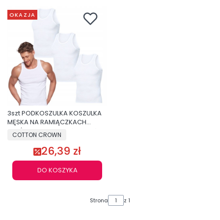
OKAZJA
3szt PODKOSZULKA KOSZULKA
MĘSKA NA RAMIĄCZKACH
PRĄŻKOWANA BAWEŁNA BIAŁA
COTTON CROWN
M
26,39 zł
DO KOSZYKA
Strona
z 1