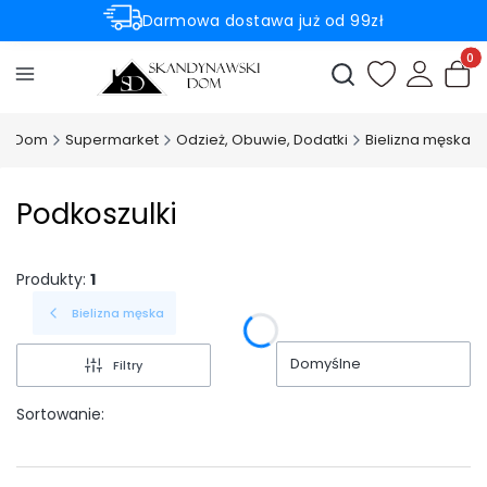
Darmowa dostawa już od 99zł
Rabaty -50% na wybrane produkty
Produ
Otwórz wyszukiwark
ki Dom
Supermarket
Odzież, Obuwie, Dodatki
Bielizna męska
Podkoszulki
Produkty:
1
Bielizna męska
Domyślne
Filtry
Sortowanie: