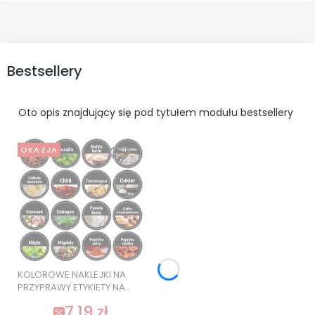
Bestsellery
Oto opis znajdujący się pod tytułem modułu bestsellery
OKAZJA
KOLOROWE NAKLEJKI NA
PRZYPRAWY ETYKIETY NA
SŁOIKI 120 szt. SUPER
7,19 zł
JAKOŚĆ