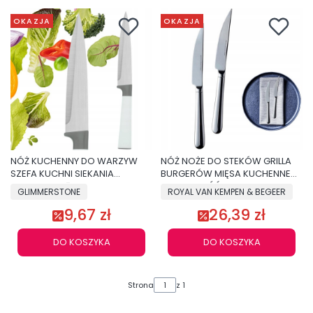
OKAZJA
OKAZJA
NÓŻ KUCHENNY DO WARZYW
NÓŻ NOŻE DO STEKÓW GRILLA
SZEFA KUCHNI SIEKANIA
BURGERÓW MIĘSA KUCHENNE
KROJENIA MIĘSA OSTRY 23cm
2SZT JAKOŚĆ PREMIUM
GLIMMERSTONE
ROYAL VAN KEMPEN & BEGEER
9,67 zł
26,39 zł
DO KOSZYKA
DO KOSZYKA
Strona
z 1