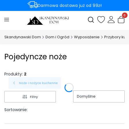
Darmowa dostawa już od 99zł
Rabaty -50% na wybrane produkty
Produ
Otwórz wyszukiwark
Skandynawski Dom
Dom i Ogród
Wyposażenie
Przybory ku
Pojedyncze noże
Produkty:
2
Noże i nożyce kuchenne
Domyślne
Filtry
Sortowanie: