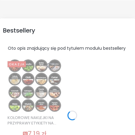
Bestsellery
Oto opis znajdujący się pod tytułem modułu bestsellery
OKAZJA
KOLOROWE NAKLEJKI NA
PRZYPRAWY ETYKIETY NA
SŁOIKI 120 szt. SUPER
7,19 zł
JAKOŚĆ