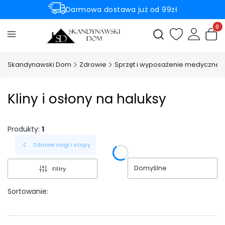
Darmowa dostawa już od 99zł
Rabaty -50% na wybrane produkty
Produ
Otwórz wyszukiwark
Skandynawski Dom
Zdrowie
Sprzęt i wyposażenie medyczne
Kliny i osłony na haluksy
Produkty:
1
Zdrowe nogi i stopy
Domyślne
Filtry
Sortowanie: