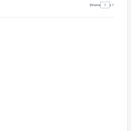
Strona
z 1