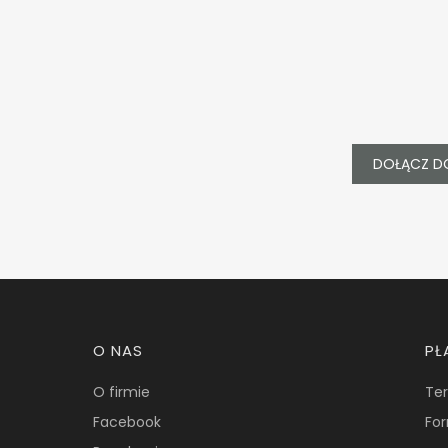
DOŁĄCZ D
Linki w stopce
O NAS
PŁ
O firmie
Ter
Facebook
For