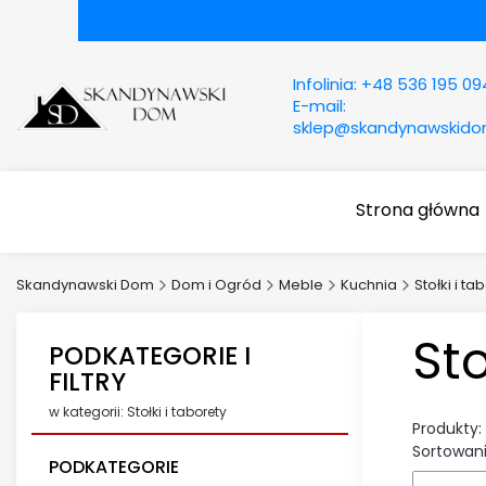
Infolinia:
+48 536 195 09
E-mail:
sklep@skandynawskid
Strona główna
Skandynawski Dom
Dom i Ogród
Meble
Kuchnia
Stołki i ta
Sto
PODKATEGORIE I
FILTRY
w kategorii: Stołki i taborety
Produkty:
Sortowani
PODKATEGORIE