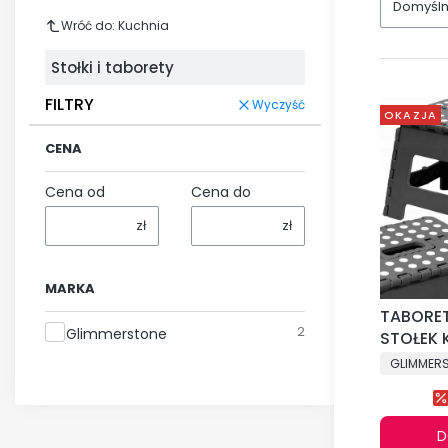
Domyśl
Wróć do: Kuchnia
Stołki i taborety
FILTRY
Wyczyść
OKAZJA
CENA
Cena od
Cena do
zł
zł
MARKA
TABORE
Marka
2
Glimmerstone
STOŁEK 
SKŁADA
GLIMMER
ROZKŁA
22cm
D