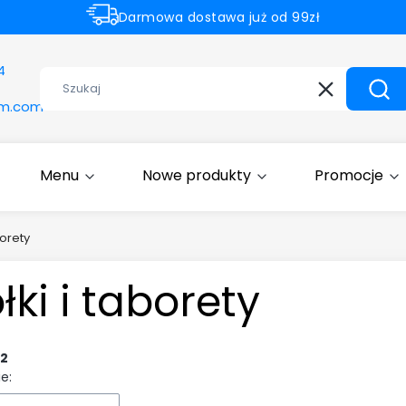
Darmowa dostawa już od 99zł
Rabaty -50% na wybrane produkty
4
Wyczyść
Szuk
om.com
Menu
Nowe produkty
Promocje
borety
łki i taborety
2
e: