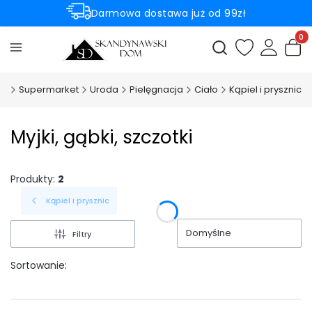
Darmowa dostawa już od 99zł
Rabaty -50% na wybrane produkty
Produ
Otwórz wyszukiwark
om
Supermarket
Uroda
Pielęgnacja
Ciało
Kąpiel i prysznic
Myjki, gąbki, szczotki
Produkty:
2
Kąpiel i prysznic
Domyślne
Filtry
Sortowanie: