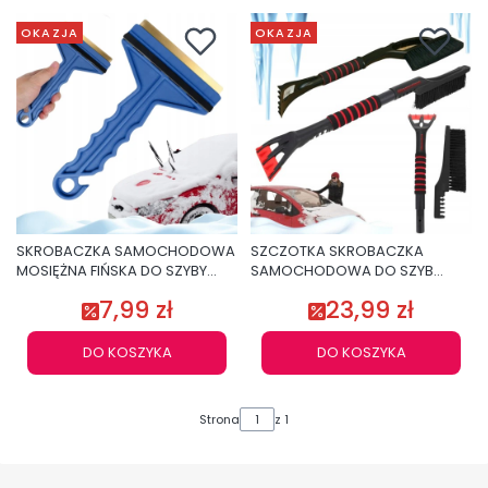
OKAZJA
OKAZJA
SKROBACZKA SAMOCHODOWA
SZCZOTKA SKROBACZKA
MOSIĘŻNA FIŃSKA DO SZYBY
SAMOCHODOWA DO SZYB
SKROBAK
SKROBAK DO LODU ZMIOTKA
7,99 zł
23,99 zł
DŁUGA
DO KOSZYKA
DO KOSZYKA
Strona
z 1