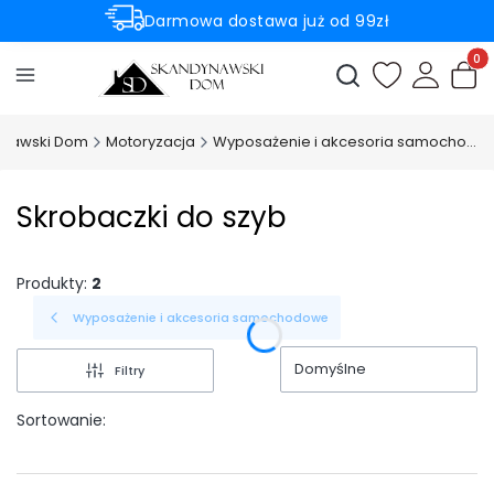
Darmowa dostawa już od 99zł
Rabaty -50% na wybrane produkty
Produ
Otwórz wyszukiwark
ynawski Dom
Motoryzacja
Wyposażenie i akcesoria samochodowe
Skrobaczki do szyb
Produkty:
2
Wyposażenie i akcesoria samochodowe
Domyślne
Filtry
Sortowanie: