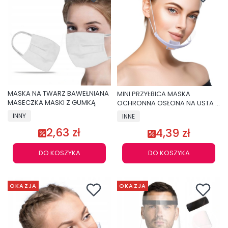
MASKA NA TWARZ BAWEŁNIANA
MINI PRZYŁBICA MASKA
MASECZKA MASKI Z GUMKĄ
OCHRONNA OSŁONA NA USTA I
NOS
INNY
INNE
2,63 zł
4,39 zł
DO KOSZYKA
DO KOSZYKA
OKAZJA
OKAZJA