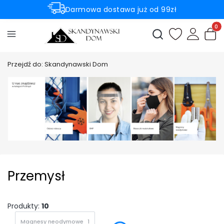
Darmowa dostawa już od 99zł
Rabaty -50% na wybrane produkty
Produ
Otwórz wyszukiwark
Przejdź do:
Skandynawski Dom
Przemysł
Produkty:
10
Magnesy neodymowe
1