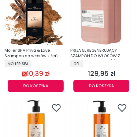
Möller SPA Priya & Love
PRIJA 5L REGENERUJĄCY
Szampon do włosów z żeń-
SZAMPON DO WŁOSÓW Z
szeń Prija 300ml Premium
RUKOLĄ SUPER JAKOŚĆ
MOLLER SPA
GFL
PREMIUM TB5LSPR
10,39 zł
129,95 zł
Cena
DO KOSZYKA
DO KOSZYKA