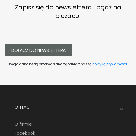
Zapisz się do newslettera i bądź na
bieżąco!
DOŁĄCZ DO NEWSLETTERA
Twoje dane będą przetwarzane zgodnie z naszą
polityką prywatności
.
Linki w stopce
O NAS
O firmie
Facebook