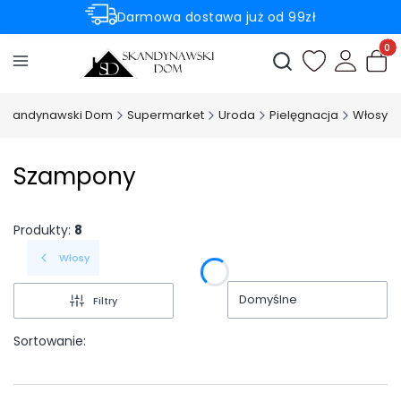
Darmowa dostawa już od 99zł
Rabaty -50% na wybrane produkty
Produ
Otwórz wyszukiwark
Skandynawski Dom
Supermarket
Uroda
Pielęgnacja
Włosy
Szampony
Produkty:
8
Włosy
Domyślne
Filtry
Sortowanie: