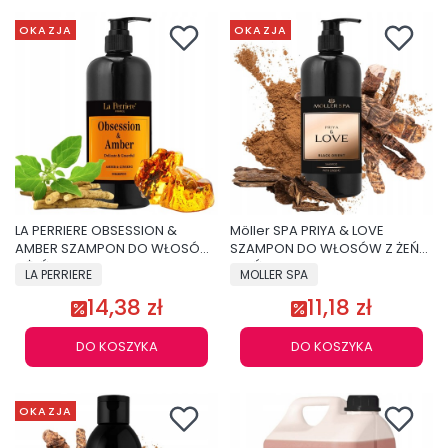
OKAZJA
OKAZJA
LA PERRIERE OBSESSION &
Möller SPA PRIYA & LOVE
AMBER SZAMPON DO WŁOSÓW
SZAMPON DO WŁOSÓW Z ŻEŃ-
Z ŻEŃ-SZENIEM 500ml PREZENT
SZEŃ 500ml
LA PERRIERE
MOLLER SPA
14,38 zł
11,18 zł
DO KOSZYKA
DO KOSZYKA
OKAZJA