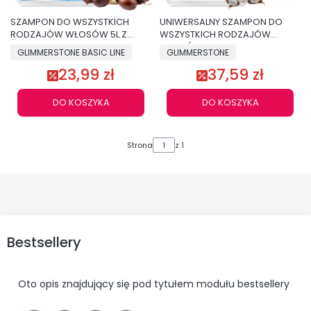
SZAMPON DO WSZYSTKICH
UNIWERSALNY SZAMPON DO
RODZAJÓW WŁOSÓW 5L Z
WSZYSTKICH RODZAJÓW
KASZTANOWCEM WITAMINAMI
WŁOSÓW KERATYNA + EKS. Z
GLIMMERSTONE BASIC LINE
GLIMMERSTONE
A,E,F,B5
BAWEŁNY
23,99 zł
37,59 zł
DO KOSZYKA
DO KOSZYKA
Strona
z 1
Bestsellery
Oto opis znajdujący się pod tytułem modułu bestsellery