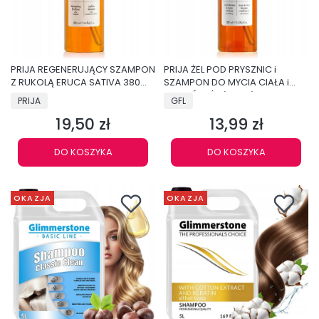
PRIJA REGENERUJĄCY SZAMPON
PRIJA ŻEL POD PRYSZNIC i
Z RUKOLĄ ERUCA SATIVA 380ml
SZAMPON DO MYCIA CIAŁA i
Z POMPKĄ NA PREZENT
WŁOSÓW Żeń-szeń 380ml
PRIJA
GFL
P400SPR
P400PR
19,50 zł
13,99 zł
Cena
Cena
DO KOSZYKA
DO KOSZYKA
OKAZJA
OKAZJA