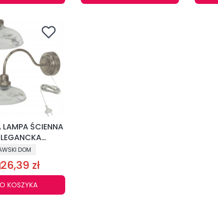
 LAMPA ŚCIENNA
 ELEGANCKA
WA VINTAGE
AWSKI DOM
OFT E27
26,39 zł
O KOSZYKA