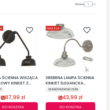
Strona
z 1
JA
OKAZJA
A ŚCIENNA WISZĄCA
SREBRNA LAMPA ŚCIENNA
OWY KINKIET 2
KINKIET ELEGANCKA
Y VINTAGE
METALOWA VINTAGE
Y
SKANDYNAWSKI DOM
TRIALNA E14
RETRO LOFT E27
87,99 zł
43,99 zł
DO KOSZYKA
DO KOSZYKA