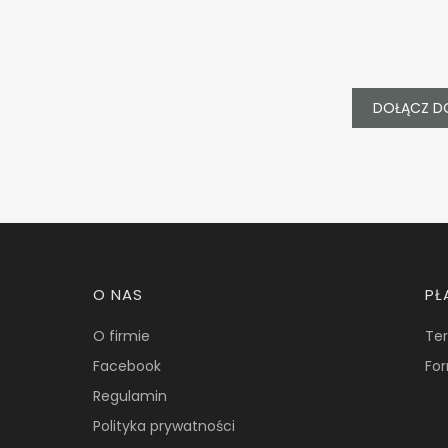
DOŁĄCZ D
Linki w stopce
O NAS
PŁ
O firmie
Ter
Facebook
For
Regulamin
Polityka prywatności