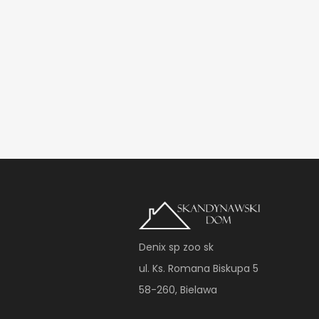
Denix sp zoo sk
ul. Ks. Romana Biskupa 5
58-260, Bielawa