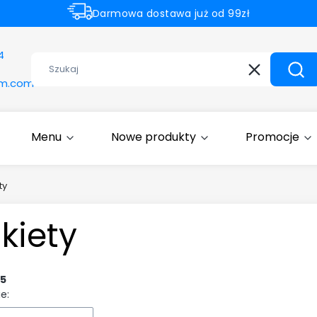
Darmowa dostawa już od 99zł
Rabaty -50% na wybrane produkty
4
Wyczyść
Szuk
om.com
Menu
Nowe produkty
Promocje
ty
kiety
5
e: