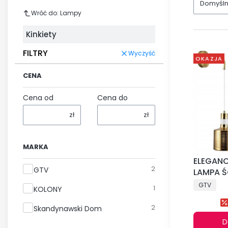
Domyśl
Wróć do: Lampy
Kinkiety
FILTRY
Wyczyść
OKAZJA
CENA
Cena od
Cena do
zł
zł
MARKA
ELEGANC
Marka
2
GTV
LAMPA Ś
METALO
GTV
1
KOLONY
NOWOCZ
2
Skandynawski Dom
D