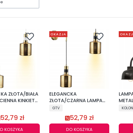
ne
OKAZJA
OKAZ
KA ZŁOTA/BIAŁA
ELEGANCKA
LAMP
CIENNA KINKIET
ZŁOTA/CZARNA LAMPA
METAL
WA KLOSZ
ŚCIENNA KINKIET
PUNKT
GTV
KOLON
ESNA E27
METALOWA KLOSZ
INDUS
52,79 zł
52,79 zł
NOWOCZESNA E27
O KOSZYKA
DO KOSZYKA