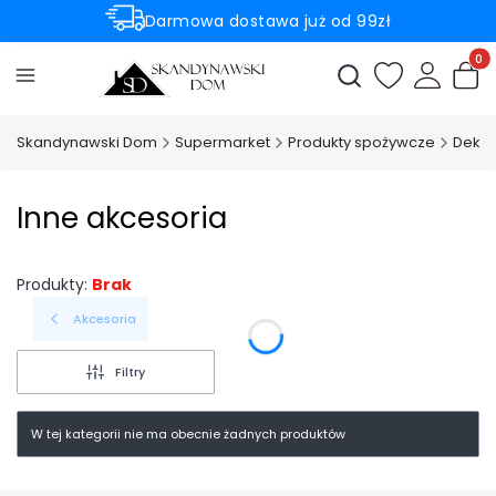
Darmowa dostawa już od 99zł
Rabaty -50% na wybrane produkty
Produ
Otwórz wyszukiwark
Skandynawski Dom
Supermarket
Produkty spożywcze
Dekor
Inne akcesoria
Produkty:
Brak
Akcesoria
Filtry
W tej kategorii nie ma obecnie żadnych produktów