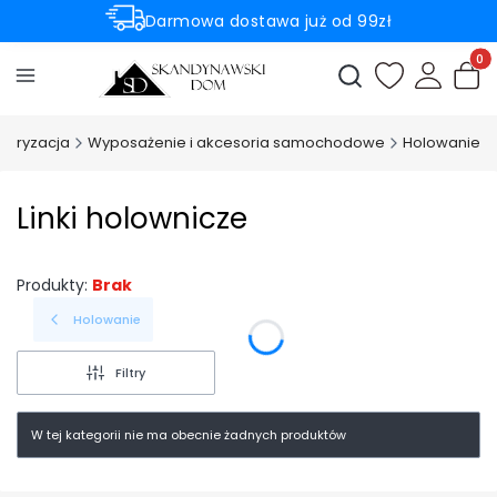
Darmowa dostawa już od 99zł
Rabaty -50% na wybrane produkty
Produ
Otwórz wyszukiwark
toryzacja
Wyposażenie i akcesoria samochodowe
Holowanie
Linki holownicze
Produkty:
Brak
Holowanie
Filtry
W tej kategorii nie ma obecnie żadnych produktów