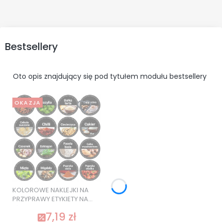
Bestsellery
Oto opis znajdujący się pod tytułem modułu bestsellery
OKAZJA
KOLOROWE NAKLEJKI NA
PRZYPRAWY ETYKIETY NA
SŁOIKI 120 szt. SUPER
7,19 zł
JAKOŚĆ