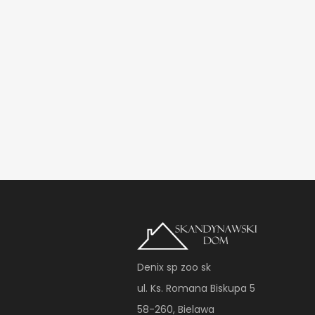
Denix sp zoo sk
ul. Ks. Romana Biskupa 5
58-260, Bielawa