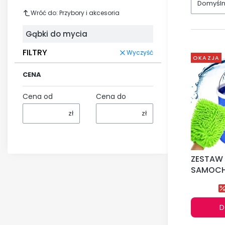
Domyśl
Wróć do: Przybory i akcesoria
Gąbki do mycia
FILTRY
Wyczyść
OKAZJA
CENA
Cena od
Cena do
zł
zł
ZESTAW
SAMOCH
DETAILIN
D