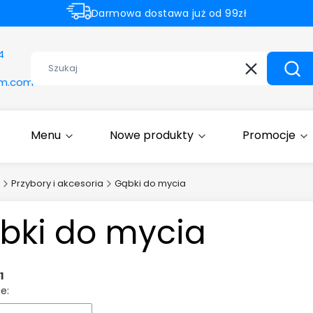
Darmowa dostawa już od 99zł
Rabaty -50% na wybrane produkty
4
Wyczyść
Szuk
om.com
Menu
Nowe produkty
Promocje
Przybory i akcesoria
Gąbki do mycia
bki do mycia
1
e: