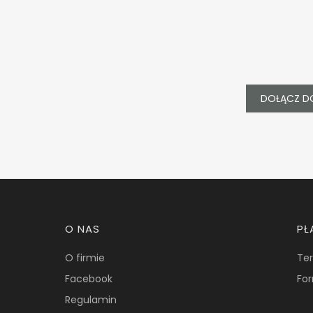
DOŁĄCZ D
Linki w stopce
O NAS
PŁ
O firmie
Ter
Facebook
For
Regulamin