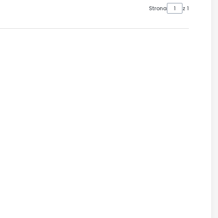
Strona
z 1