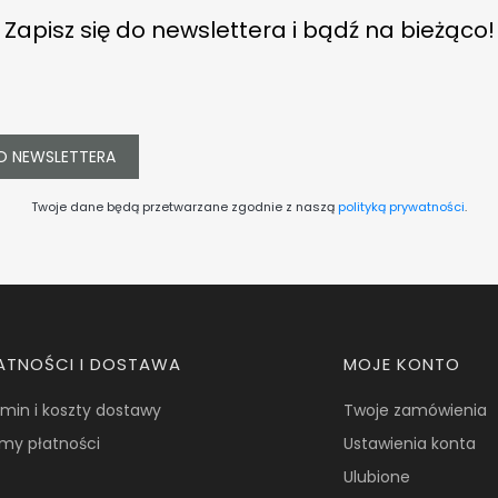
Zapisz się do newslettera i bądź na bieżąco!
O NEWSLETTERA
Twoje dane będą przetwarzane zgodnie z naszą
polityką prywatności
.
ATNOŚCI I DOSTAWA
MOJE KONTO
min i koszty dostawy
Twoje zamówienia
my płatności
Ustawienia konta
Ulubione