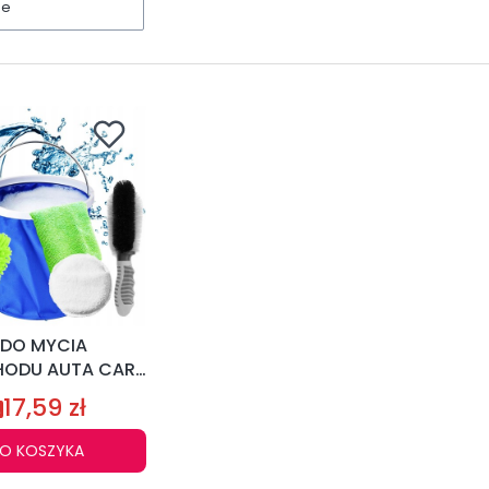
ne
 DO MYCIA
ODU AUTA CAR
G 6cz.
17,59 zł
O KOSZYKA