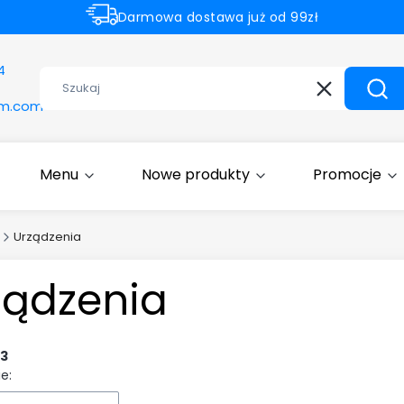
Darmowa dostawa już od 99zł
Rabaty -50% na wybrane produkty
4
Wyczyść
Szuk
om.com
Menu
Nowe produkty
Promocje
Urządzenia
ządzenia
3
e: