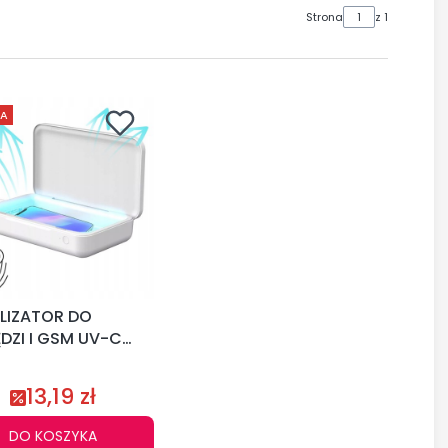
Strona
z 1
JA
LIZATOR DO
DZI I GSM UV-C
WARKA WIFI
13,19 zł
DO KOSZYKA