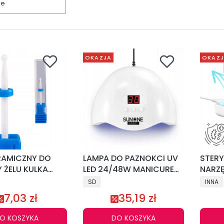
ne
OKAZJA
OKAZ
RAMICZNY DO
LAMPA DO PAZNOKCI UV
STERY
 ŻELU KULKA
LED 24/48W MANICURE
NARZĘ
PEDICURE
ŁADO
SD
INNA
7,03 zł
35,19 zł
O KOSZYKA
DO KOSZYKA