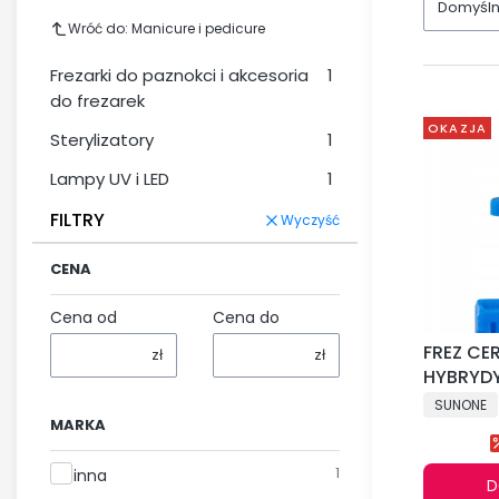
Domyśl
Wróć do: Manicure i pedicure
Frezarki do paznokci i akcesoria
1
do frezarek
OKAZJA
Sterylizatory
1
Lampy UV i LED
1
FILTRY
Wyczyść
CENA
Cena od
Cena do
FREZ CE
zł
zł
HYBRYDY
ŚREDNI
SUNONE
MARKA
Marka
1
inna
D