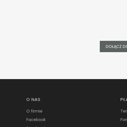
DOŁĄCZ D
Linki w stopce
O NAS
PŁ
O firmie
Ter
Facebook
For