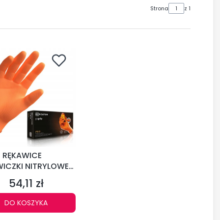
Strona
z 1
 RĘKAWICE
ICZKI NITRYLOWE
ATOR GOGRIP
54,11 zł
Cena
E GRUBE ORANGE
DO KOSZYKA