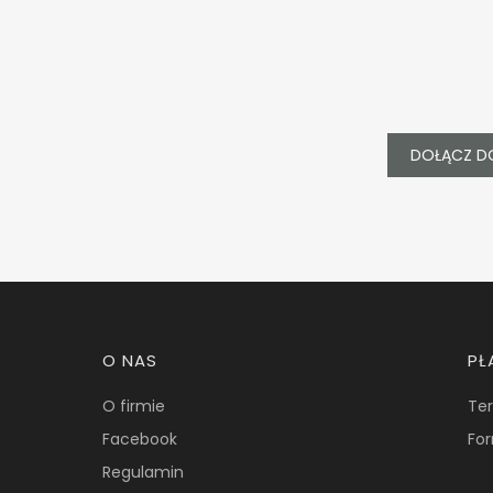
DOŁĄCZ D
Linki w stopce
O NAS
PŁ
O firmie
Ter
Facebook
For
Regulamin