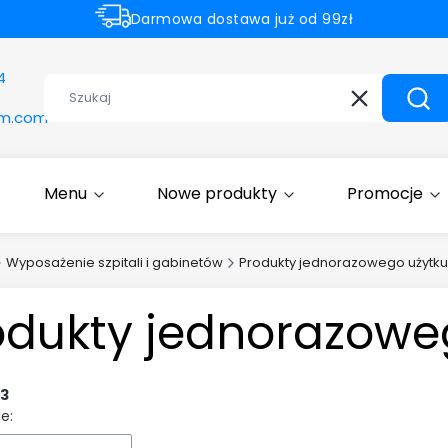
Darmowa dostawa już od 99zł
Rabaty -50% na wybrane produkty
4
Wyczyść
Szuk
om.com
Menu
Nowe produkty
Promocje
Wyposażenie szpitali i gabinetów
Produkty jednorazowego użytku
odukty jednorazowe
3
e: