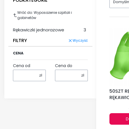
PODKATEGORIE
Domyśl
Wróć do: Wyposażenie szpitali i
gabinetów
Rękawiczki jednorazowe
3
FILTRY
Wyczyść
CENA
Cena od
Cena do
zł
zł
50SZT R
RĘKAWIC
GOGRIP
MOCNE G
D