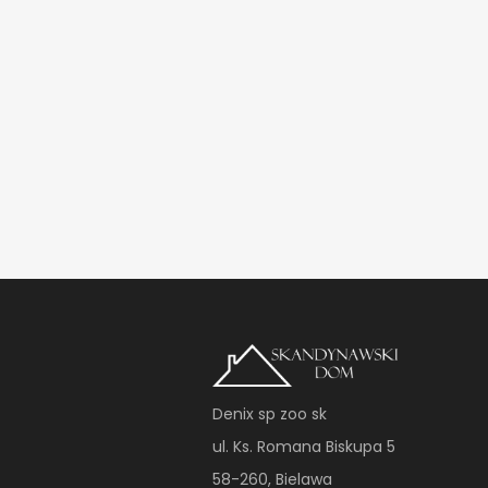
Denix sp zoo sk
ul. Ks. Romana Biskupa 5
58-260, Bielawa