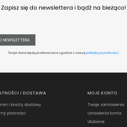
Zapisz się do newslettera i bądź na bieżąco!
O NEWSLETTERA
Twoje dane będą przetwarzane zgodnie z naszą
polityką prywatności
.
ATNOŚCI I DOSTAWA
MOJE KONTO
min i koszty dostawy
Twoje zamówienia
my płatności
Ustawienia konta
Ulubione