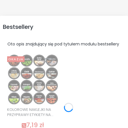
Bestsellery
Oto opis znajdujący się pod tytułem modułu bestsellery
OKAZJA
KOLOROWE NAKLEJKI NA
PRZYPRAWY ETYKIETY NA
SŁOIKI 120 szt. SUPER
7,19 zł
JAKOŚĆ